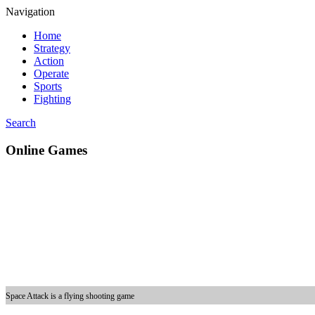
Navigation
Home
Strategy
Action
Operate
Sports
Fighting
Search
Online Games
Space Attack is a flying shooting game