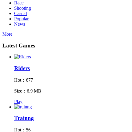
Race
Shooting
Casual
Popular
News
More
Latest Games
Riders
Hot：677
Size：6.9 MB
Play
Trainng
Hot：56