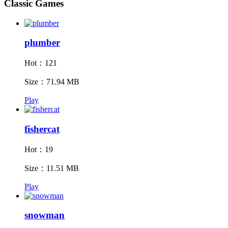
Classic Games
plumber
Hot：121
Size：71.94 MB
Play
fishercat
Hot：19
Size：11.51 MB
Play
snowman