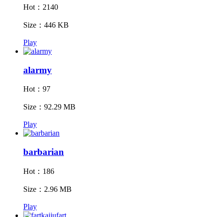
Hot：2140
Size：446 KB
Play
alarmy
Hot：97
Size：92.29 MB
Play
barbarian
Hot：186
Size：2.96 MB
Play