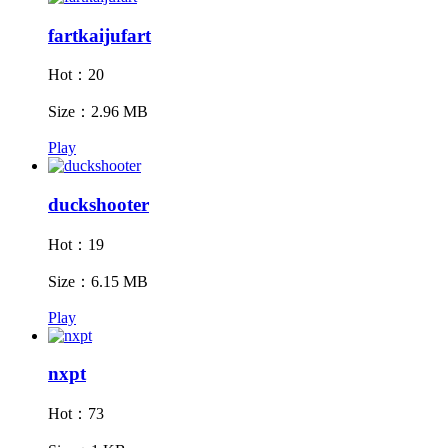
fartkaijufart
Hot：20
Size：2.96 MB
Play
duckshooter
Hot：19
Size：6.15 MB
Play
nxpt
Hot：73