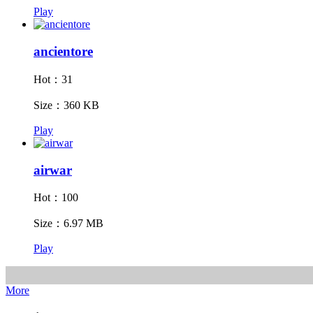
Play
ancientore
Hot：31
Size：360 KB
Play
airwar
Hot：100
Size：6.97 MB
Play
More