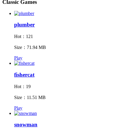
Classic Games
plumber
Hot：121
Size：71.94 MB
Play
fishercat
Hot：19
Size：11.51 MB
Play
snowman