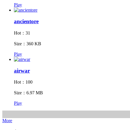
Play
ancientore
Hot：31
Size：360 KB
Play
airwar
Hot：100
Size：6.97 MB
Play
More