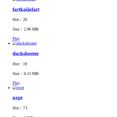
fartkaijufart
Hot：20
Size：2.96 MB
Play
duckshooter
Hot：19
Size：6.15 MB
Play
nxpt
Hot：73