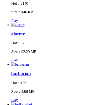
Hot：2140
Size：446 KB
Play
alarmy
Hot：97
Size：92.29 MB
Play
barbarian
Hot：186
Size：2.96 MB
Play