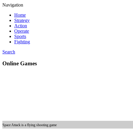
Navigation
Home
Strategy
Action
Operate
Sports
Fighting
Search
Online Games
Space Attack is a flying shooting game