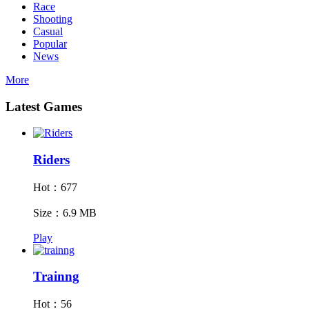
Race
Shooting
Casual
Popular
News
More
Latest Games
Riders
Hot：677
Size：6.9 MB
Play
Trainng
Hot：56